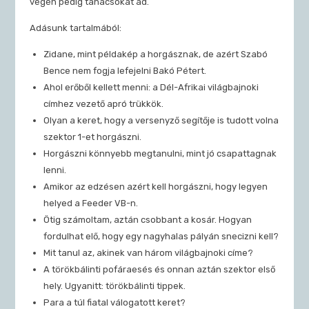
végén pedig tanácsokat ad.
Adásunk tartalmából:
Zidane, mint példakép a horgásznak, de azért Szabó
Bence nem fogja lefejelni Bakó Pétert.
Ahol erőből kellett menni: a Dél-Afrikai világbajnoki
címhez vezető apró trükkök.
Olyan a keret, hogy a versenyző segítője is tudott volna
szektor 1-et horgászni.
Horgászni könnyebb megtanulni, mint jó csapattagnak
lenni.
Amikor az edzésen azért kell horgászni, hogy legyen
helyed a Feeder VB-n.
Ötig számoltam, aztán csobbant a kosár. Hogyan
fordulhat elő, hogy egy nagyhalas pályán snecizni kell?
Mit tanul az, akinek van három világbajnoki címe?
A törökbálinti pofáraesés és onnan aztán szektor első
hely. Ugyanitt: törökbálinti tippek.
Para a túl fiatal válogatott keret?