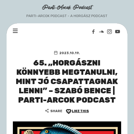
Parti-
Parti-Arcok Podcast
Arcok
PARTI-ARCOK PODCAST - A HORGÁSZ PODCAST
Podcast
2023.10.19.
65. „HORGÁSZNI
KÖNNYEBB MEGTANULNI,
MINT JÓ CSAPATTAGNAK
LENNI” – SZABÓ BENCE |
PARTI-ARCOK PODCAST
SHARE
LIKE THIS