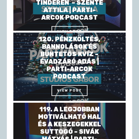
TINDEREN – SZENTE
ATTILA | PARTI-
ARCOK PODCAST
VIEW POST
120. PÉNZKÖLTÉS,
BANNOLÁSOK ÉS
BÜNTETŐS KVÍZ –
ÉVADZÁRÓ ADÁS |
PARTI-ARCOK
PODCAST
VIEW POST
119. A LEGJOBBAN
MOTIVÁLHATÓ HAL
ÉS A KESZEGEKKEL
SUTTOGÓ – SIVÁK
MÁTYÁS | PARTI-