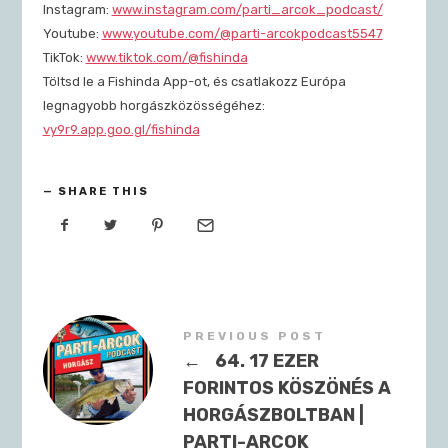
Instagram: ⁠
www.instagram.com/parti_arcok_podcast/⁠
Youtube: ⁠
www.youtube.com/@parti-arcokpodcast5547⁠
TikTok: ⁠
www.tiktok.com/@fishinda⁠
Töltsd le a Fishinda App-ot, és csatlakozz Európa
legnagyobb horgászközösségéhez:
vy9r9.app.goo.gl/fishinda⁠
SHARE THIS
PREVIOUS POST
←
64. 17 EZER
FORINTOS KÖSZÖNÉS A
HORGÁSZBOLTBAN |
PARTI-ARCOK