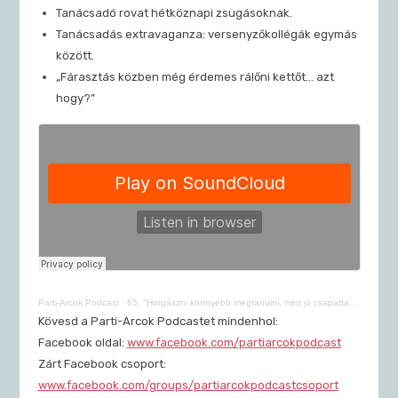
Tanácsadó rovat hétköznapi zsugásoknak.
Tanácsadás extravaganza: versenyzőkollégák egymás
között.
„Fárasztás közben még érdemes rálőni kettőt… azt
hogy?”
Parti-Arcok Podcast
·
65. "Horgászni könnyebb megtanulni, mint jó csapattagnak lenni" – Szabó Bence | Parti-Arcok Podcast
Kövesd a Parti-Arcok Podcastet mindenhol:
Facebook oldal: ⁠
www.facebook.com/partiarcokpodcast⁠
Zárt Facebook csoport:
www.facebook.com/groups/partiarcokpodcastcsoport⁠