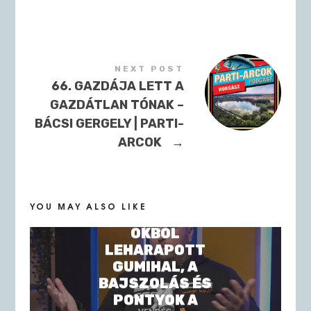
NEXT POST
66. GAZDÁJA LETT A
GAZDÁTLAN TÓNAK –
BÁCSI GERGELY | PARTI-
ARCOK
→
YOU MAY ALSO LIKE
121. A TAKTIKAI
OKBÓL
LEHARAPOTT
GUMIHAL, A
BAJSZOLÁS ÉS
PONTYOK A