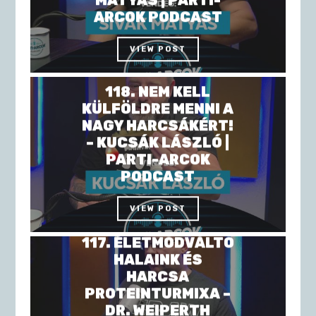
ARCOK PODCAST
VIEW POST
118. NEM KELL
KÜLFÖLDRE MENNI A
NAGY HARCSÁKÉRT!
– KUCSÁK LÁSZLÓ |
PARTI-ARCOK
PODCAST
VIEW POST
117. ÉLETMÓDVÁLTÓ
HALAINK ÉS
HARCSA
PROTEINTURMIXA –
DR. WEIPERTH