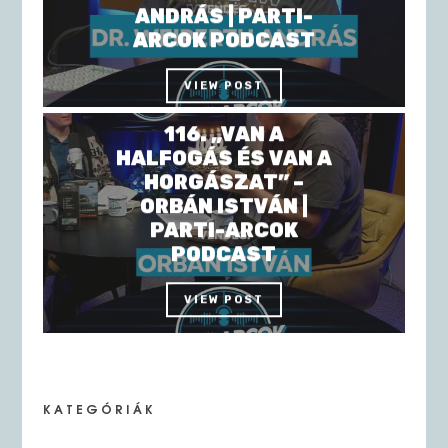
ANDRÁS | PARTI-
ARCOK PODCAST
VIEW POST
116. „VAN A
HALFOGÁS ÉS VAN A
HORGÁSZAT” –
ORBÁN ISTVÁN |
PARTI-ARCOK
PODCAST
VIEW POST
KATEGÓRIÁK