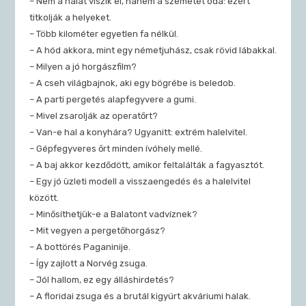
– Nem a halat viszik el, hanem a szemetet oda: ezért
titkolják a helyeket.
– Több kilométer egyetlen fa nélkül.
– A hód akkora, mint egy németjuhász, csak rövid lábakkal.
– Milyen a jó horgászfilm?
– A cseh világbajnok, aki egy bögrébe is beledob.
– A parti pergetés alapfegyvere a gumi.
– Mivel zsarolják az operatőrt?
– Van-e hal a konyhára? Ugyanitt: extrém halelvitel.
– Gépfegyveres őrt minden ívóhely mellé.
– A baj akkor kezdődött, amikor feltalálták a fagyasztót.
– Egy jó üzleti modell a visszaengedés és a halelvitel
között.
– Minősíthetjük-e a Balatont vadvíznek?
– Mit vegyen a pergetőhorgász?
– A bottörés Paganinije.
– Így zajlott a Norvég zsuga.
– Jól hallom, ez egy álláshirdetés?
– A floridai zsuga és a brutál kigyúrt akváriumi halak.