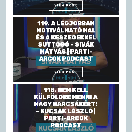
VIEW POST
119. A LEGJOBBAN
MOTIVÁLHATÓ HAL
ÉS A KESZEGEKKEL
SUTTOGÓ – SIVÁK
MÁTYÁS | PARTI-
ARCOK PODCAST
VIEW POST
118. NEM KELL
KÜLFÖLDRE MENNI A
NAGY HARCSÁKÉRT!
– KUCSÁK LÁSZLÓ |
PARTI-ARCOK
PODCAST