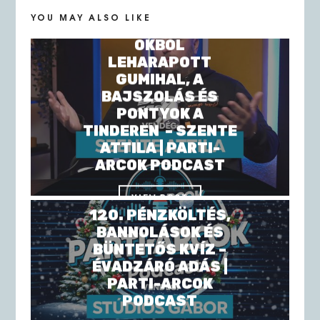
YOU MAY ALSO LIKE
121. A TAKTIKAI
OKBÓL
LEHARAPOTT
GUMIHAL, A
BAJSZOLÁS ÉS
PONTYOK A
TINDEREN – SZENTE
ATTILA | PARTI-
ARCOK PODCAST
VIEW POST
120. PÉNZKÖLTÉS,
BANNOLÁSOK ÉS
BÜNTETŐS KVÍZ –
ÉVADZÁRÓ ADÁS |
PARTI-ARCOK
PODCAST