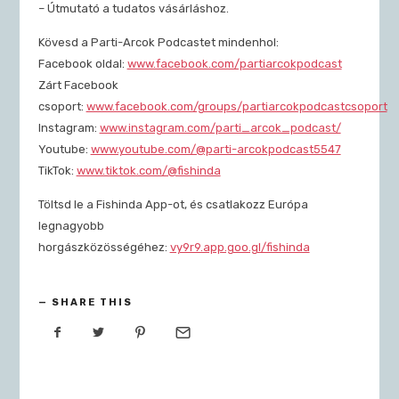
– Útmutató a tudatos vásárláshoz.
Kövesd a Parti-Arcok Podcastet mindenhol:
Facebook oldal:
www.facebook.com/partiarcokpodcast
Zárt Facebook
csoport:
www.facebook.com/groups/partiarcokpodcastcsoport
Instagram:
www.instagram.com/parti_arcok_podcast/
Youtube:
www.youtube.com/@parti-arcokpodcast5547
TikTok:
www.tiktok.com/@fishinda
Töltsd le a Fishinda App-ot, és csatlakozz Európa
legnagyobb
horgászközösségéhez:
vy9r9.app.goo.gl/fishinda
SHARE THIS