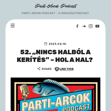
Parti-
Parti-Arcok Podcast
Arcok
PARTI-ARCOK PODCAST - A HORGÁSZ PODCAST
Podcast
2023.04.18.
52. „NINCS HALBÓL A
KERÍTÉS” – HOL A HAL?
SHARE
LIKE THIS