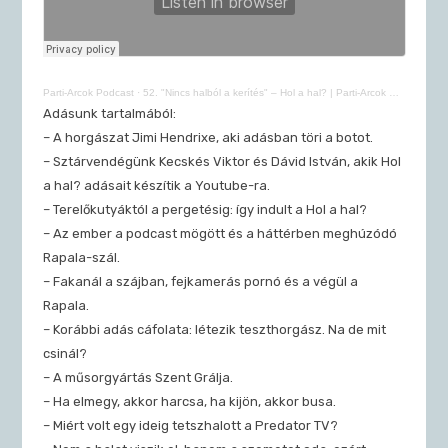
Parti-Arcok Podcast
·
52. "Nincs halból a kerítés" – Hol a hal? | Parti-Arcok Podcast
Adásunk tartalmából:
– A horgászat Jimi Hendrixe, aki adásban töri a botot.
– Sztárvendégünk Kecskés Viktor és Dávid István, akik Hol
a hal? adásait készítik a Youtube-ra.
– Terelőkutyáktól a pergetésig: így indult a Hol a hal?
– Az ember a podcast mögött és a háttérben meghúzódó
Rapala-szál.
– Fakanál a szájban, fejkamerás pornó és a végül a
Rapala.
– Korábbi adás cáfolata: létezik teszthorgász. Na de mit
csinál?
– A műsorgyártás Szent Grálja.
– Ha elmegy, akkor harcsa, ha kijön, akkor busa.
– Miért volt egy ideig tetszhalott a Predator TV?