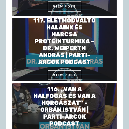
VIEW POST
117. ÉLETMÓDVÁLTÓ
HALAINK ÉS
HARCSA
PROTEINTURMIXA –
DR. WEIPERTH
ANDRÁS | PARTI-
ARCOK PODCAST
VIEW POST
116. „VAN A
HALFOGÁS ÉS VAN A
HORGÁSZAT” –
ORBÁN ISTVÁN |
PARTI-ARCOK
PODCAST