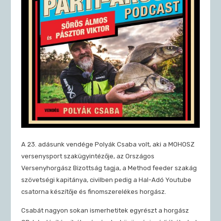
A 23. adásunk vendége Polyák Csaba volt, aki a MOHOSZ
versenysport szakügyintézője, az Országos
Versenyhorgász Bizottság tagja, a Method feeder szakág
szövetségi kapitánya, civilben pedig a Hal-Adó Youtube
csatorna készítője és finomszerelékes horgász.
Csabát nagyon sokan ismerhetitek egyrészt a horgász