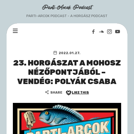
Parti-
Parti-Arcok Podcast
Arcok
PARTI-ARCOK PODCAST - A HORGÁSZ PODCAST
Podcast
2022.01.27.
23. HORGÁSZAT A MOHOSZ
NÉZŐPONTJÁBÓL –
VENDÉG: POLYÁK CSABA
SHARE
LIKE THIS