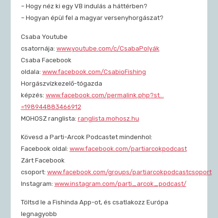
– Hogy néz ki egy VB indulás a háttérben?
– Hogyan épül fel a magyar versenyhorgászat?
Csaba Youtube
csatornája:
www.youtube.com/c/CsabaPolyák
Csaba Facebook
oldala:
www.facebook.com/CsabioFishing
Horgászvízkezelő-tógazda
képzés:
www.facebook.com/permalink.php?st…
=198944883466912
MOHOSZ ranglista:
ranglista.mohosz.hu
Kövesd a Parti-Arcok Podcastet mindenhol:
Facebook oldal:
www.facebook.com/partiarcokpodcast
Zárt Facebook
csoport:
www.facebook.com/groups/partiarcokpodcastcsoport
Instagram:
www.instagram.com/parti_arcok_podcast/
Töltsd le a Fishinda App-ot, és csatlakozz Európa
legnagyobb