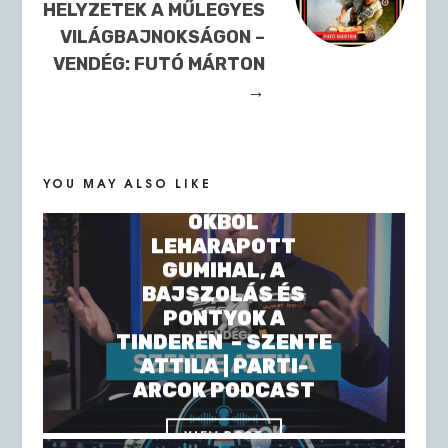
HELYZETEK A MŰLEGYES
VILÁGBAJNOKSÁGON –
VENDÉG: FUTÓ MÁRTON
→
YOU MAY ALSO LIKE
121. A TAKTIKAI
OKBÓL
LEHARAPOTT
GUMIHAL, A
BAJSZOLÁS ÉS
PONTYOK A
TINDEREN – SZENTE
ATTILA | PARTI-
ARCOK PODCAST
VIEW POST