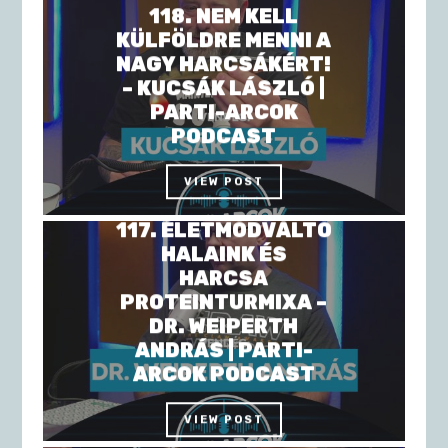
118. NEM KELL
KÜLFÖLDRE MENNI A
NAGY HARCSÁKÉRT!
– KUCSÁK LÁSZLÓ |
PARTI-ARCOK
PODCAST
VIEW POST
117. ÉLETMÓDVÁLTÓ
HALAINK ÉS
HARCSA
PROTEINTURMIXA –
DR. WEIPERTH
ANDRÁS | PARTI-
ARCOK PODCAST
VIEW POST