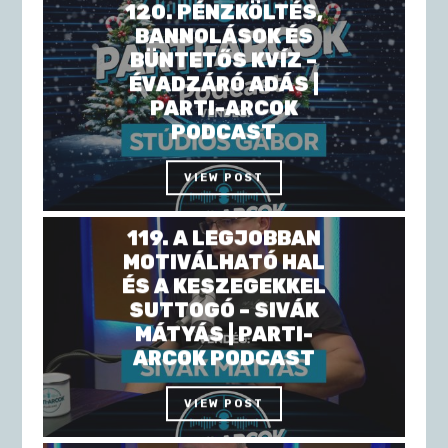
120. PÉNZKÖLTÉS,
BANNOLÁSOK ÉS
BÜNTETŐS KVÍZ –
ÉVADZÁRÓ ADÁS |
PARTI-ARCOK
PODCAST
VIEW POST
119. A LEGJOBBAN
MOTIVÁLHATÓ HAL
ÉS A KESZEGEKKEL
SUTTOGÓ – SIVÁK
MÁTYÁS | PARTI-
ARCOK PODCAST
VIEW POST