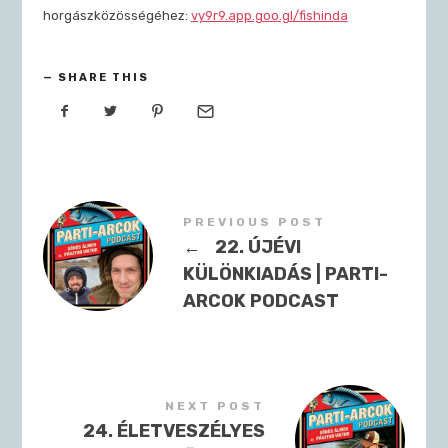
horgászközösségéhez:
vy9r9.app.goo.gl/fishinda
SHARE THIS
PREVIOUS POST
←
22. ÚJÉVI
KÜLÖNKIADÁS | PARTI-
ARCOK PODCAST
NEXT POST
24. ÉLETVESZÉLYES