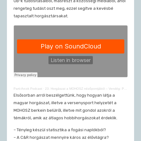
OB-k tudósításaiból, másrészt a közösségi médiából, ahol
rengeteg tudást oszt meg, ezzel segítve a kevésbé
tapasztalt horgásztársakat.
Parti-Arcok Podcast
·
23. Horgászat a MOHOSZ nézőpontjából – Vendég: Polyák Csaba | Parti-Arcok Podcast
Elsősorban arról beszélgettünk, hogy hogyan látja a
magyar horgászat, illetve a versenysport helyzetét a
MOHOSZ berkein belülről, illetve mit gondol azokról a
témákról, amik az átlagos hobbihorgászokat érdeklik.
– Tényleg készül statisztika a fogási naplókból?
– A C&R horgászat mennyire káros az élővilágra?