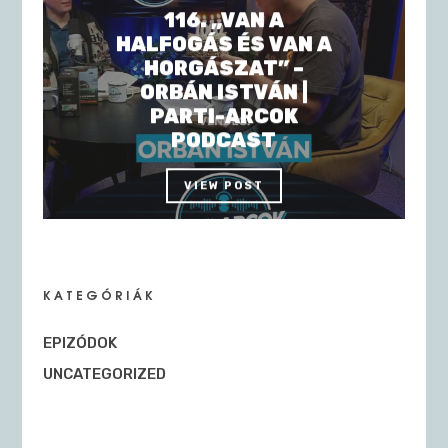
116. „VAN A
HALFOGÁS ÉS VAN A
HORGÁSZAT” –
ORBÁN ISTVÁN |
PARTI-ARCOK
PODCAST
VIEW POST
KATEGÓRIÁK
EPIZÓDOK
UNCATEGORIZED