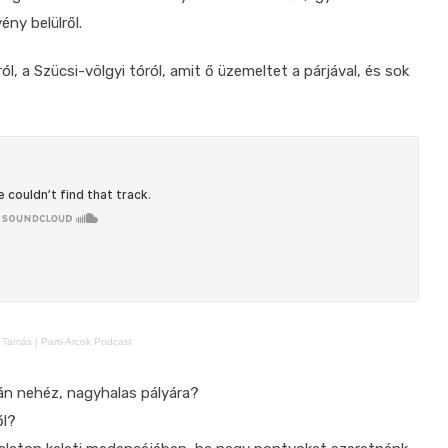
ny belülről.
 a Szücsi-völgyi tóról, amit ő üzemeltet a párjával, és sok
Tamás | Parti-Arcok Podcast
zán nehéz, nagyhalas pályára?
ől?