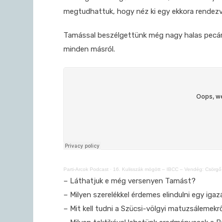
megtudhattuk, hogy néz ki egy ekkora rendezvé
Tamással beszélgettünk még nagy halas pecáról,
minden másról.
Parti-Arcok Podcast
·
16. Kulisszák mögött – IBCC – Vendég: Csörgő 
– Láthatjuk e még versenyen Tamást?
– Milyen szerelékkel érdemes elindulni egy iga
– Mit kell tudni a Szücsi-völgyi matuzsálemekr