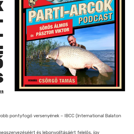
K
–
–
:
Ő
S
IS
yobb pontyfogó versenyének – IBCC (International Balaton
gszervezéséért és lebonyolításáért felelős, így