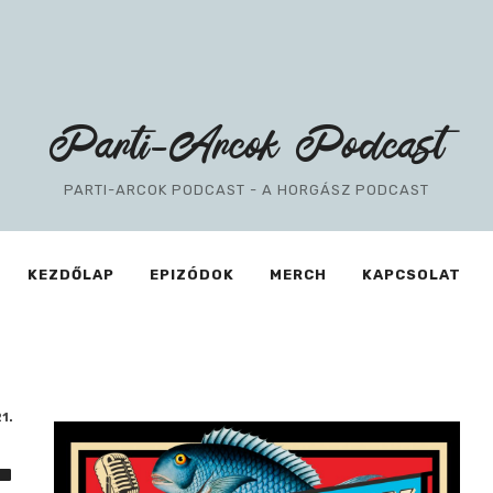
Parti-
Parti-Arcok Podcast
Arcok
PARTI-ARCOK PODCAST - A HORGÁSZ PODCAST
Podcast
KEZDŐLAP
EPIZÓDOK
MERCH
KAPCSOLAT
1.
.