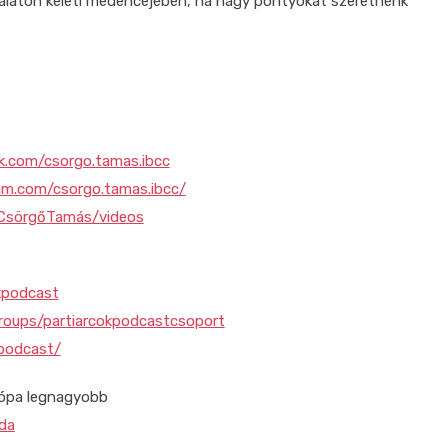
Balaton keleti medencéjében, ha nagy pontyokat szeretnénk
.com/csorgo.tamas.ibcc
m.com/csorgo.tamas.ibcc/
CsörgőTamás/videos
kpodcast
oups/partiarcokpodcastcsoport
podcast/
urópa legnagyobb
nda