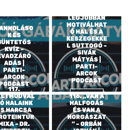
120.
119. A
ÉNZKÖLTÉS
LEGJOBBAN
,
MOTIVÁLHAT
ANNOLÁSO
Ó HAL ÉS A
K ÉS
KESZEGEKKE
BÜNTETŐS
L SUTTOGÓ –
KVÍZ –
SIVÁK
ÉVADZÁRÓ
MÁTYÁS |
ADÁS |
PARTI-
PARTI-
ARCOK
ARCOK
PODCAST
PODCAST
117.
VIEW POST
LETMÓDVÁL
116. „VAN A
VIEW POST
Ó HALAINK
HALFOGÁS
ÉS HARCSA
ÉS VAN A
ROTEINTUR
HORGÁSZAT
MIXA – DR.
” – ORBÁN