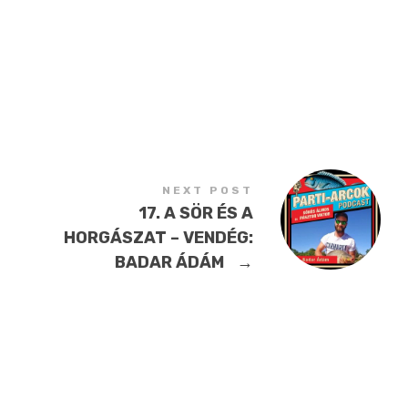
NEXT POST
17. A SÖR ÉS A
HORGÁSZAT – VENDÉG:
BADAR ÁDÁM
→