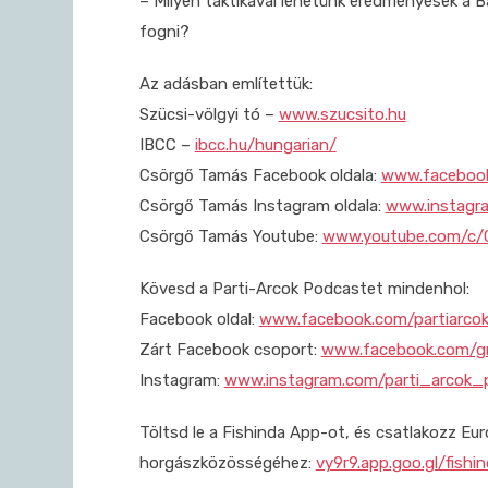
– Milyen taktikával lehetünk eredményesek a 
fogni?
Az adásban említettük:
Szücsi-völgyi tó –
www.szucsito.hu
IBCC –
ibcc.hu/hungarian/
Csörgő Tamás Facebook oldala:
www.facebook
Csörgő Tamás Instagram oldala:
www.instagra
Csörgő Tamás Youtube:
www.youtube.com/c/
Kövesd a Parti-Arcok Podcastet mindenhol:
Facebook oldal:
www.facebook.com/partiarco
Zárt Facebook csoport:
www.facebook.com/gr
Instagram:
www.instagram.com/parti_arcok_
Töltsd le a Fishinda App-ot, és csatlakozz E
horgászközösségéhez:
vy9r9.app.goo.gl/fishi