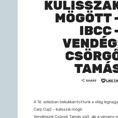
KULISSZÁ
MÖGÖTT 
IBCC 
VENDÉG
CSÖRG
TAMÁ
SHARE
LIKE TH
A 16. adásban bekukkantottunk a világ legnag
Carp Cup) – kulisszái mögé.
Vendégünk Csörgő Tamás volt, aki a verseny me